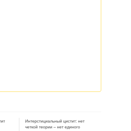
тит
Интерстициальный цистит: нет
Интерстици
четкой теории – нет единого
сна