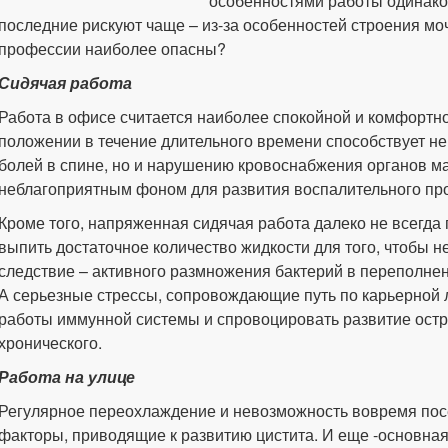
особенностями работы одинако
последние рискуют чаще – из-за особенностей строения м
профессии наиболее опасны?
Сидячая работа
Работа в офисе считается наиболее спокойной и комфортн
положении в течение длительного времени способствует не
болей в спине, но и нарушению кровоснабжения органов ма
неблагоприятным фоном для развития воспалительного пр
Кроме того, напряженная сидячая работа далеко не всегда 
выпить достаточное количество жидкости для того, чтобы не
следствие – активного размножения бактерий в переполне
А серьезные стрессы, сопровождающие путь по карьерной л
работы иммунной системы и спровоцировать развитие остр
хронического.
Работа на улице
Регулярное переохлаждение и невозможность вовремя посе
факторы, приводящие к развитию цистита. И еще -основная