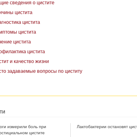
щие сведения о цистите
ичины цистита
агностика цистита
мптомы цистита
чение цистита
офилактика цистита
стит и качество жизни
сто задаваемые вопросы по циститу
ти
оги измерили боль при
Лактобактерии остановят цис
рстициальном цистите