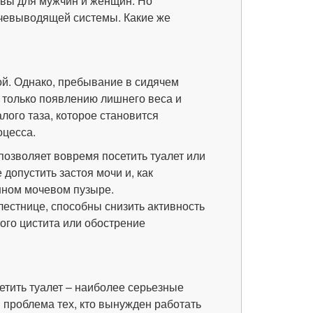
вы для мужчин и женщин. Но
очевыводящей системы. Какие же
ой. Однако, пребывание в сидячем
 только появлению лишнего веса и
лого таза, которое становится
оцесса.
позволяет вовремя посетить туалет или
 допустить застоя мочи и, как
нном мочевом пузыре.
естнице, способны снизить активность
ого цистита или обострение
тить туалет – наиболее серьезные
 проблема тех, кто вынужден работать