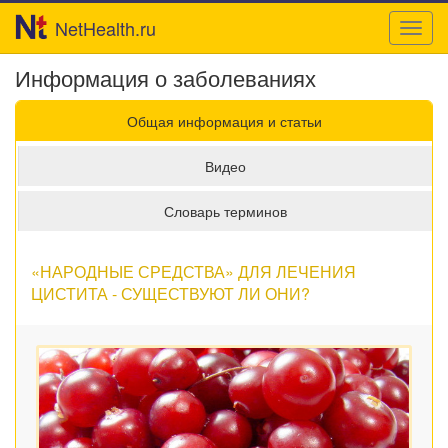
NetHealth.ru
Toggl
navig
Информация о заболеваниях
Общая информация и статьи
Видео
Словарь терминов
«НАРОДНЫЕ СРЕДСТВА» ДЛЯ ЛЕЧЕНИЯ
ЦИСТИТА - СУЩЕСТВУЮТ ЛИ ОНИ?