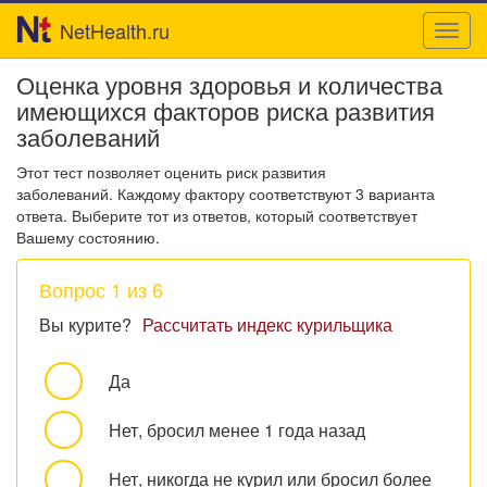
NetHealth.ru
Toggl
navig
Оценка уровня здоровья и количества
имеющихся факторов риска развития
заболеваний
Этот тест позволяет оценить риск развития
заболеваний. Каждому фактору соответствуют 3 варианта
ответа. Выберите тот из ответов, который соответствует
Вашему состоянию.
Вопрос 1 из 6
Вы курите?
Рассчитать индекс курильщика
Да
Нет, бросил менее 1 года назад
Нет, никогда не курил или бросил более