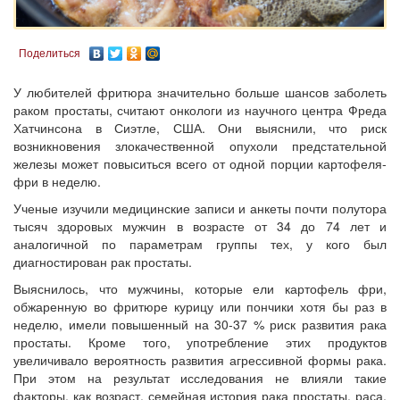
Поделиться
У любителей фритюра значительно больше шансов заболеть
раком простаты, считают онкологи из научного центра Фреда
Хатчинсона в Сиэтле, США. Они выяснили, что риск
возникновения злокачественной опухоли предстательной
железы может повыситься всего от одной порции картофеля-
фри в неделю.
Ученые изучили медицинские записи и анкеты почти полутора
тысяч здоровых мужчин в возрасте от 34 до 74 лет и
аналогичной по параметрам группы тех, у кого был
диагностирован рак простаты.
Выяснилось, что мужчины, которые ели картофель фри,
обжаренную во фритюре курицу или пончики хотя бы раз в
неделю, имели повышенный на 30-37 % риск развития рака
простаты. Кроме того, употребление этих продуктов
увеличивало вероятность развития агрессивной формы рака.
При этом на результат исследования не влияли такие
факторы, как возраст, семейная история рака простаты, раса,