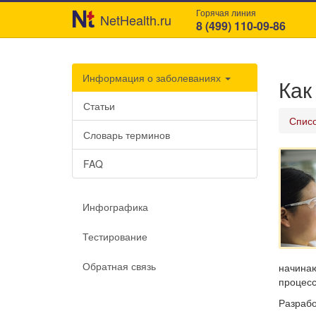
Горячая линия
NetHealth.ru
8 (499) 110-09-86
Информация о заболеваниях
Как
Статьи
Списо
Словарь терминов
FAQ
Инфографика
Тестирование
Обратная связь
начинаю
процесс
Разрабо