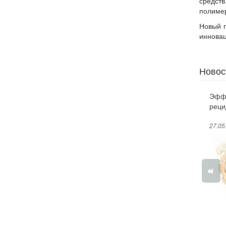
средств
полимер
Новый п
инновац
Новос
Эффе
реци
жен
27.05