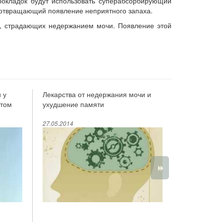
прокладок будут использовать суперабсорбирующий
дотвращающий появление неприятного запаха.
в, страдающих недержанием мочи. Появление этой
 у
Лекарства от недержания мочи и
Снижение э
том
ухудшение памяти
хирургическ
недержания
27.05.2014
27.05.2014