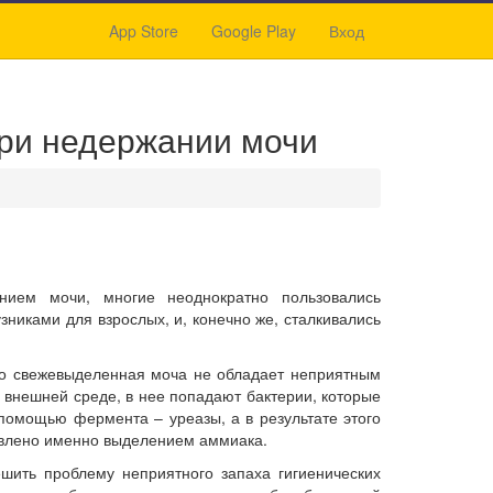
App Store
Google Play
Вход
при недержании мочи
ием мочи, многие неоднократно пользовались
зниками для взрослых, и, конечно же, сталкивались
то свежевыделенная моча не обладает неприятным
о внешней среде, в нее попадают бактерии, которые
помощью фермента – уреазы, а в результате этого
овлено именно выделением аммиака.
шить проблему неприятного запаха гигиенических