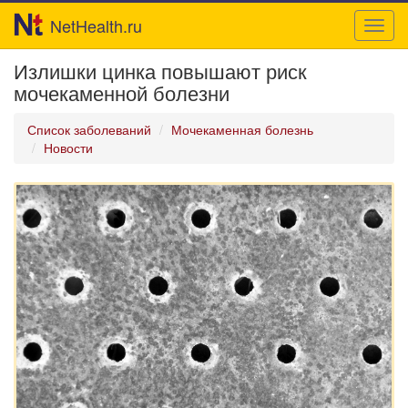
NetHealth.ru
Toggl
navig
Излишки цинка повышают риск
мочекаменной болезни
Список заболеваний
Мочекаменная болезнь
Новости