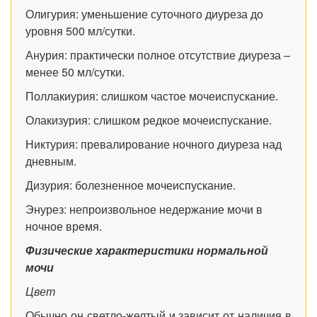
Олигурия: уменьшение суточного диуреза до
уровня 500 мл/сутки.
Анурия: практически полное отсутствие диуреза –
менее 50 мл/сутки.
Поллакиурия:
c
лишком частое мочеиспускание.
Олакизурия: слишком редкое мочеиспускание.
Никтурия: превалирование ночного диуреза над
дневным.
Дизурия: болезненное мочеиспускание.
Энурез: непроизвольное недержание мочи в
ночное время.
Физические характеристики нормальной
мочи
Цвет
Обычно он светло-желтый и зависит от наличия в