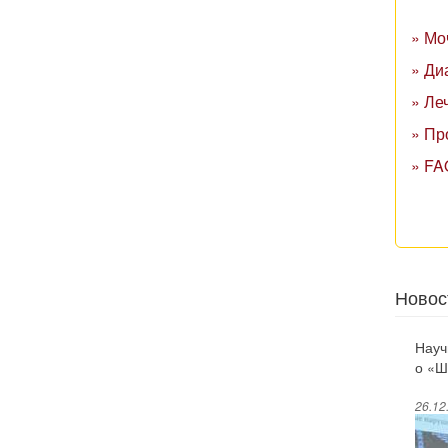
» Мо
» Ди
» Ле
» Пр
» FA
Новос
Науч
о «Ш
долг
26.12