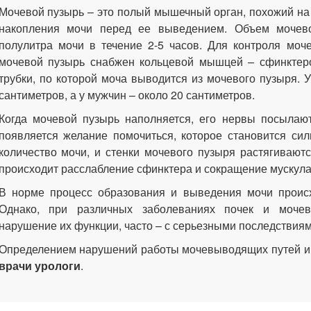
Мочевой пузырь – это полый мышечный орган, похожий на
накопления мочи перед ее выведением. Объем мочево
полулитра мочи в течение 2-5 часов. Для контроля моч
мочевой пузырь снабжен кольцевой мышцей – сфинктеро
трубки, по которой моча выводится из мочевого пузыря. 
сантиметров, а у мужчин – около 20 сантиметров.
Когда мочевой пузырь наполняется, его нервы посылают
появляется желание помочиться, которое становится сил
количество мочи, и стенки мочевого пузыря растягивают
происходит расслабление сфинктера и сокращение мускула
В норме процесс образования и выведения мочи происх
Однако, при различных заболеваниях почек и мочев
нарушение их функции, часто – с серьезными последствиям
Определением нарушений работы мочевыводящих путей и
врачи урологи
.