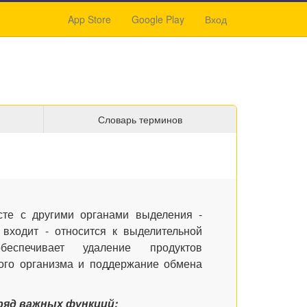
App Store
Google Play
Вход
Словарь терминов
те с другими органами выделения -
 входит - относится к выделительной
еспечивает удаление продуктов
кого организма и поддержание обмена
яд важных функций: