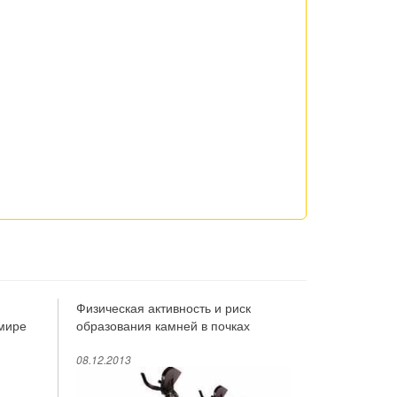
Физическая активность и риск
Дислипидем
имире
образования камней в почках
мочекаменн
08.12.2013
08.12.2013