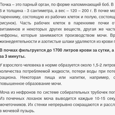
Почка – это парный орган, по форме напоминающий боб. В н
6 и толщина - 3 сантиметра, а вес – 120 – 200 г. В почке 
паренхиму, состоящую из рабочих клеток и полую, состоящ
рисунок). Часть рабочих клеток в паренхиме почки о
витаминов и некоторых других веществ, другая же часть
нефроны, которые занимаются производством мочи. В
жизнедеятельности и азотистые шлаки удаляются из крови 
В почках фильтруется до 1700 литров крови за сутки, а
за 3 минуты.
У взрослого человека в норме образуется около 1,5-2 литр
количества потребляемой жидкости, потери воды при пот
рациона. Некоторая пища или напитки, например, 
повышенное образование мочи.
Моча из нефронов по системе собирательных трубочек попа
Из почечных лоханок моча выводится каждые 10-15 сек
мочеточников. Их стенки непрерывно сокращаются и расс
в мочевой пузырь.