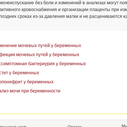
мочеиспускание без боли и изменений в анализах могут поя
активного кровоснабжения и организации плаценты при из
поздних сроках из-за давления матки и не расцениваются 
менение мочевых путей у беременных
фекции мочевых путей у беременных
ссимптомная бактериурия у беременных
стит у беременных
елонефрит у беременных
ализ мочи при беременности
Мы
денциальность
Оплата