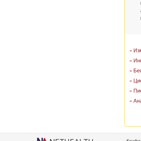
» Из
» Ин
» Бе
» Ци
» Пи
» Ан
Конфи