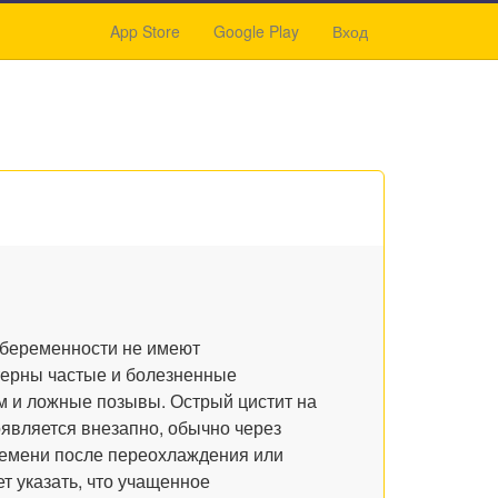
App Store
Google Play
Вход
 беременности не имеют
терны частые и болезненные
м и ложные позывы. Острый цистит на
является внезапно, обычно через
емени после переохлаждения или
т указать, что учащенное