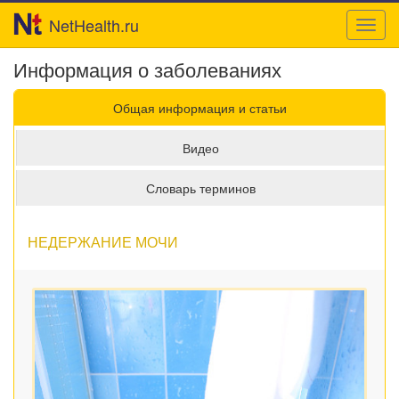
NetHealth.ru
Toggl
navig
Информация о заболеваниях
Общая информация и статьи
Видео
Словарь терминов
НЕДЕРЖАНИЕ МОЧИ