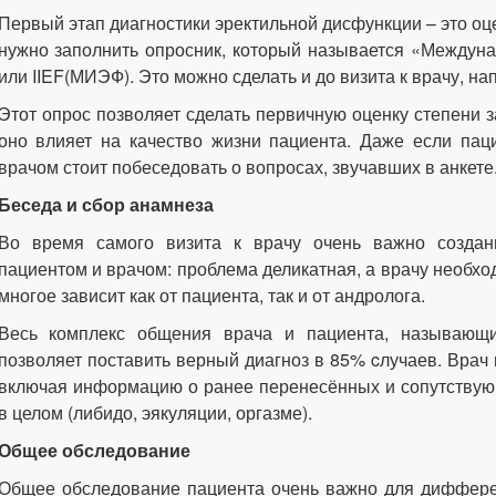
Первый этап диагностики эректильной дисфункции – это оце
нужно заполнить опросник, который называется «Междуна
или IIEF(МИЭФ). Это можно сделать и до визита к врачу, на
Этот опрос позволяет сделать первичную оценку степени з
оно влияет на качество жизни пациента. Даже если паци
врачом стоит побеседовать о вопросах, звучавших в анкете
Беседа и сбор анамнеза
Во время самого визита к врачу очень важно созда
пациентом и врачом: проблема деликатная, а врачу необх
многое зависит как от пациента, так и от андролога.
Весь комплекс общения врача и пациента, называющий
позволяет поставить верный диагноз в 85% cлучаев. Врач
включая информацию о ранее перенесённых и сопутствую
в целом (либидо, эякуляции, оргазме).
Общее обследование
Общее обследование пациента очень важно для диффере