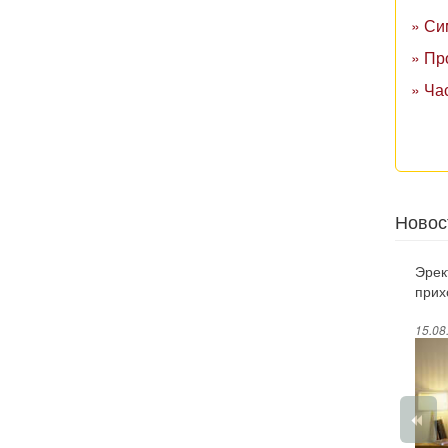
» Си
» Пр
» Ча
Новос
Эрек
прих
15.08