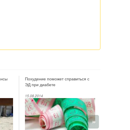
ансы
Похудение поможет справиться с
Если девушк
ЭД при диабете
партнёра м
15.08.2014
15.08.2014