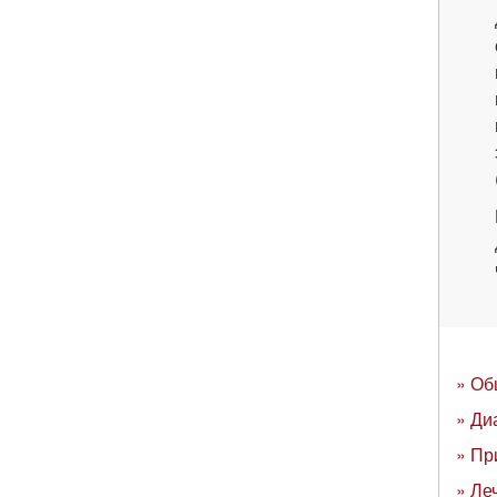
» Об
» Ди
» Пр
» Ле