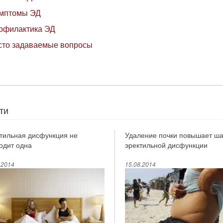
мптомы ЭД
офилактика ЭД
сто задаваемые вопросы
ти
тильная дисфункция не
Удаление почки повышает ш
одит одна
эректильной дисфункции
.2014
15.08.2014