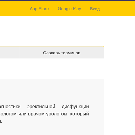
App Store
Google Play
Вход
Словарь терминов
ностики эректильной дисфункции
рологом или врачом-урологом, который
.