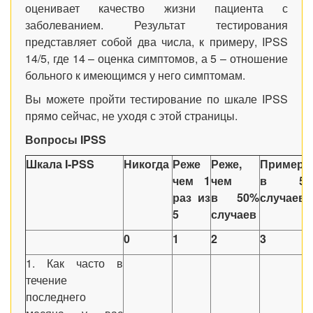
оценивает качество жизни пациента с
заболеванием. Результат тестирования
представляет собой два числа, к примеру, IPSS
14/5, где 14 – оценка симптомов, а 5 – отношение
больного к имеющимся у него симптомам.
Вы можете пройти тестирование по шкале IPSS
прямо сейчас, не уходя с этой страницы.
Вопросы
IPSS
Шкала I-PSS
Никогда
Реже
Реже,
Примерн
чем 1
чем
в 50
раз из
в 50%
случаев
5
случаев
0
1
2
3
1. Как часто в
течение
последнего