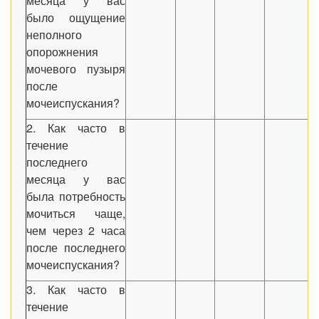
месяца у вас
было ощущение
неполного
опорожнения
мочевого пузыря
после
мочеиспускания?
2. Как часто в
течение
последнего
месяца у вас
была потребность
мочиться чаще,
чем через 2 часа
после последнего
мочеиспускания?
3. Как часто в
течение