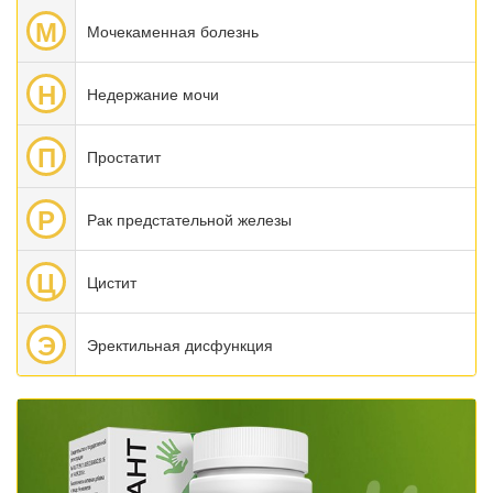
М
Мочекаменная болезнь
Н
Недержание мочи
П
Простатит
Р
Рак предстательной железы
Ц
Цистит
Э
Эректильная дисфункция